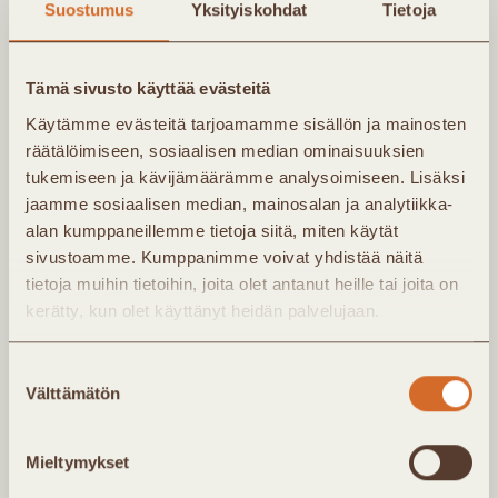
Suostumus
Yksityiskohdat
Tietoja
Kaukolämpö Ry:n uutiskirje lähetetään noin 4
kertaa vuodessa. Kirjeessä saat tietoa
Tämä sivusto käyttää evästeitä
yhdistyksen uutisista ja tapahtumista. Jäsenet
Käytämme evästeitä tarjoamamme sisällön ja mainosten
räätälöimiseen, sosiaalisen median ominaisuuksien
saavat lisäksi noin kerran kuukaudessa
tukemiseen ja kävijämäärämme analysoimiseen. Lisäksi
jäsenkirjeen, jossa ajankohtaista infoa
jaamme sosiaalisen median, mainosalan ja analytiikka-
Kaukolämpö Ry:n toiminnasta.
alan kumppaneillemme tietoja siitä, miten käytät
sivustoamme. Kumppanimme voivat yhdistää näitä
tietoja muihin tietoihin, joita olet antanut heille tai joita on
kerätty, kun olet käyttänyt heidän palvelujaan.
Suostumuksen
Välttämätön
valinta
Mieltymykset