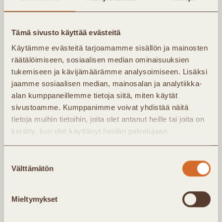
tasaista ulkolämpötilasta riippumatta ja
lämmintä vettä on aina saatavilla.
Tämä sivusto käyttää evästeitä
Kaukolämmön toimitusvarmuus on Suomessa
Käytämme evästeitä tarjoamamme sisällön ja mainosten
99,98 %.
räätälöimiseen, sosiaalisen median ominaisuuksien
tukemiseen ja kävijämäärämme analysoimiseen. Lisäksi
jaamme sosiaalisen median, mainosalan ja analytiikka-
alan kumppaneillemme tietoja siitä, miten käytät
sivustoamme. Kumppanimme voivat yhdistää näitä
tietoja muihin tietoihin, joita olet antanut heille tai joita on
kerätty, kun olet käyttänyt heidän palvelujaan.
Suostumuksen
Tilaa
Välttämätön
valinta
uutiskirjeemme
Mieltymykset