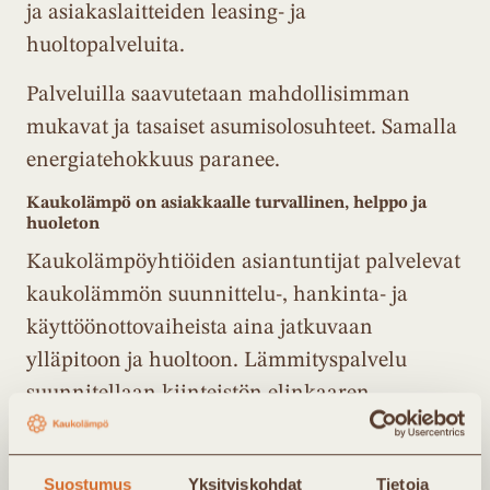
ja asiakaslaitteiden leasing- ja
huoltopalveluita.
Palveluilla saavutetaan mahdollisimman
mukavat ja tasaiset asumisolosuhteet. Samalla
energiatehokkuus paranee.
Kaukolämpö on asiakkaalle turvallinen, helppo ja
huoleton
Kaukolämpöyhtiöiden asiantuntijat palvelevat
kaukolämmön suunnittelu-, hankinta- ja
käyttöönottovaiheista aina jatkuvaan
ylläpitoon ja huoltoon. Lämmityspalvelu
suunnitellaan kiinteistön elinkaaren
mittaiseksi.
Asiakaskiinteistössä lämmitys on miellyttävän
Suostumus
Yksityiskohdat
Tietoja