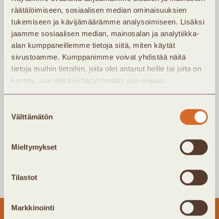
räätälöimiseen, sosiaalisen median ominaisuuksien
tukemiseen ja kävijämäärämme analysoimiseen. Lisäksi
jaamme sosiaalisen median, mainosalan ja analytiikka-
alan kumppaneillemme tietoja siitä, miten käytät
sivustoamme. Kumppanimme voivat yhdistää näitä
tietoja muihin tietoihin, joita olet antanut heille tai joita on
kerätty, kun olet käyttänyt heidän palvelujaan.
Finnish District Heating Association
Suostumuksen
The Finnish District Heating and Cooling
Välttämätön
valinta
Association promotes the positive image of
district energy. Our vision is that Finns
Mieltymykset
recognize district heating as the best type of
heating.
Tilastot
Markkinointi