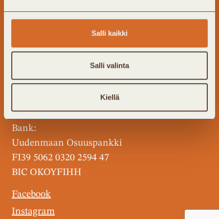
Finnish district heating and cooling
Salli kaikki
association; FinDHC ry
Business ID: 2802908-3
Salli valinta
info@kaukolampo.fi
Puolikkotie 8
Kiellä
02230 Espoo
Bank:
Uudenmaan Osuuspankki
FI39 5062 0320 2594 47
BIC OKOYFIHH
Facebook
Instagram