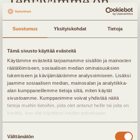
Tehtävämme on
tehdä kaukolämpö
Suostumus
Yksityiskohdat
Tietoja
tutuksi
Tämä sivusto käyttää evästeitä
Käytämme evästeitä tarjoamamme sisällön ja mainosten
räätälöimiseen, sosiaalisen median ominaisuuksien
Kaukolämpö ry puhuu
tukemiseen ja kävijämäärämme analysoimiseen. Lisäksi
kaukolämmön tulevaisuudesta ja
jaamme sosiaalisen median, mainosalan ja analytiikka-
alan kumppaneillemme tietoja siitä, miten käytät
vastaamme asiantuntijatiedon
sivustoamme. Kumppanimme voivat yhdistää näitä
jakamisesta kaikkien tietoon.
tietoja muihin tietoihin, joita olet antanut heille tai joita on
kerätty, kun olet käyttänyt heidän palvelujaan.
Yhdistämme paikalliset toimijat
valtakunnalliseksi voimaksi, jonka
Suostumuksen
ääni kantaa läpi maan.
Välttämätön
valinta