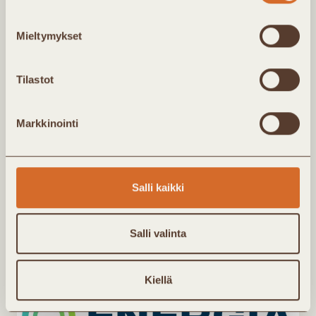
Mieltymykset
Tutustu yhdistyksen toimintaan
Tutustu jäsenpalveluihin
Tilastot
Markkinointi
Ajankohtaista
Salli kaikki
Salli valinta
Kiellä