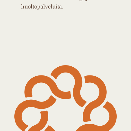
huoltopalveluita.