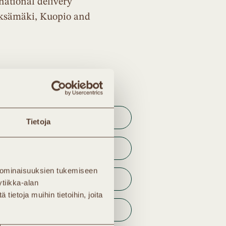
national delivery
ieksämäki, Kuopio and
Tietoja
 ominaisuuksien tukemiseen
tiikka-alan
ietoja muihin tietoihin, joita