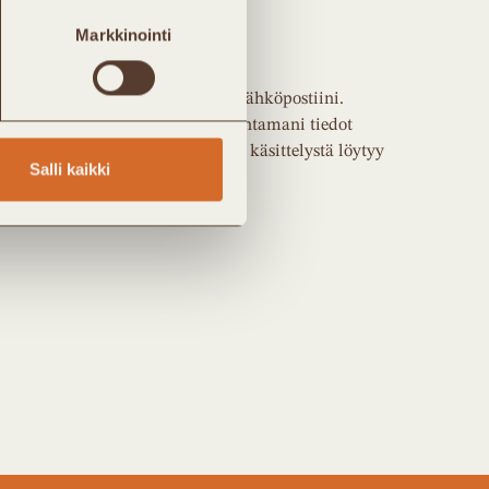
äsen
Markkinointi
jäsen
kolämpö ry:n uutis-/jäsenkirjeen sähköpostiini.
 yhdistykselle luvan tallentaa antamani tiedot
 Tarkempi kuvaus henkilötietojen käsittelystä löytyy
Salli kaikki