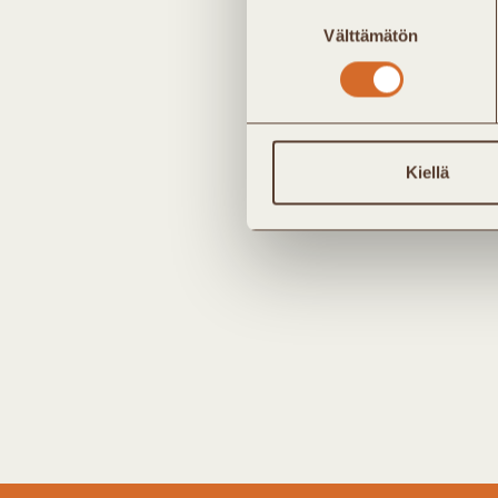
Suostumuksen
Välttämätön
valinta
Kiellä