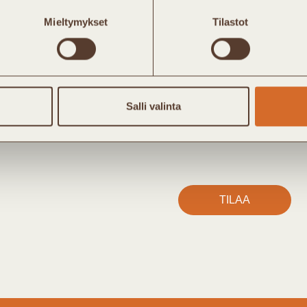
Olen Kaukolämpö ry:n j
Mieltymykset
Tilastot
En ole Kaukolämpö ry:n 
Kyllä, haluan tilata Kau
Täyttämällä lomakkeen annan
kirjeen toimittamista varten.
Salli valinta
tietosuojaselosteesta.