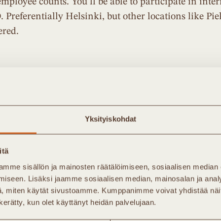
loyee counts. You’ll be able to participate in inter
. Preferentially Helsinki, but other locations like P
ered.
e
Yksityiskohdat
itä
taa vuodessa. Kirjeessä
mme sisällön ja mainosten räätälöimiseen, sosiaalisen median
Jäsenet saavat lisäksi
iseen. Lisäksi jaamme sosiaalisen median, mainosalan ja analy
kohtaista infoa
, miten käytät sivustoamme. Kumppanimme voivat yhdistää näitä t
n kerätty, kun olet käyttänyt heidän palvelujaan.