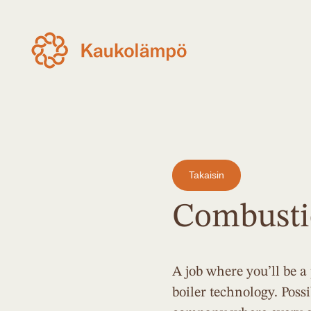
Takaisin
Combustio
A job where you’ll be a
boiler technology. Possi