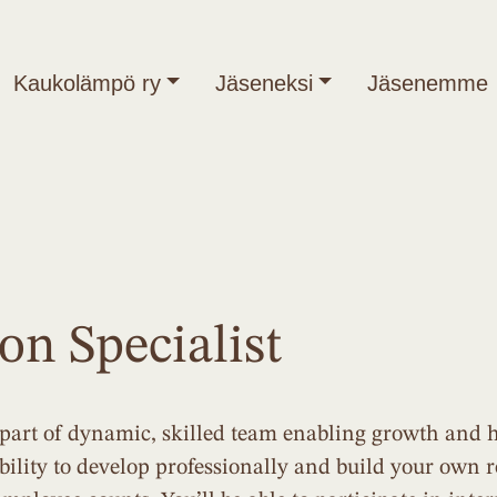
Kaukolämpö ry
Jäseneksi
Jäsenemme
n Specialist
 part of dynamic, skilled team enabling growth and h
bility to develop professionally and build your own ro