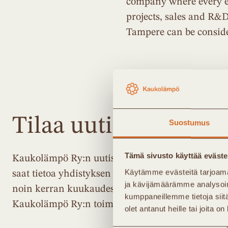
company where every emp
projects, sales and R&D
Tampere can be consid
Tilaa uutiskirjeemm
Suostumus
Tämä sivusto käyttää eväste
Kaukolämpö Ry:n uutiskirje lähetetään noin 4 ker
Käytämme evästeitä tarjoama
saat tietoa yhdistyksen uutisista ja tapahtumista. 
ja kävijämäärämme analysoim
noin kerran kuukaudessa jäsenkirjeen, jossa ajan
kumppaneillemme tietoja siitä
Kaukolämpö Ry:n toiminnasta.
olet antanut heille tai joita o