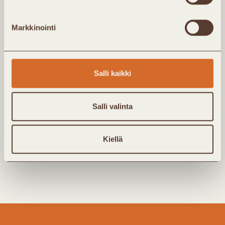
En ole Kaukolämpö ry:n jäsen
Kyllä, haluan tilata Kaukolämpö ry:n
Markkinointi
uutis-/jäsenkirjeen sähköpostiini. Täyttämällä lomakkeen
annan yhdistykselle luvan tallentaa antamani tiedot
kirjeen toimittamista varten. Tarkempi kuvaus
henkilötietojen käsittelystä löytyy
tietosuojaselosteesta.
Salli kaikki
Salli valinta
Kiellä