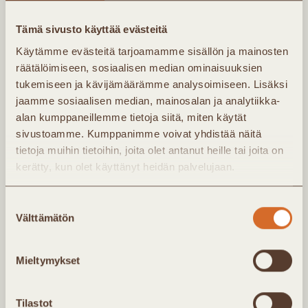
kertaa vuodessa. Kirjeessä saat tietoa
yhdistyksen uutisista ja tapahtumista. Jäsenet
Tämä sivusto käyttää evästeitä
saavat lisäksi noin kerran kuukaudessa
Käytämme evästeitä tarjoamamme sisällön ja mainosten
jäsenkirjeen, jossa ajankohtaista infoa
räätälöimiseen, sosiaalisen median ominaisuuksien
tukemiseen ja kävijämäärämme analysoimiseen. Lisäksi
Kaukolämpö Ry:n toiminnasta.
jaamme sosiaalisen median, mainosalan ja analytiikka-
alan kumppaneillemme tietoja siitä, miten käytät
sivustoamme. Kumppanimme voivat yhdistää näitä
tietoja muihin tietoihin, joita olet antanut heille tai joita on
kerätty, kun olet käyttänyt heidän palvelujaan.
Suostumuksen
Välttämätön
valinta
Mieltymykset
Olen Kaukolämpö ry:n jäsen
Tilastot