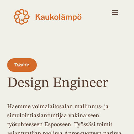
Takaisin
Design Engineer
Haemme voimalaitosalan mallinnus- ja
simulointiasiantuntijaa vakinaiseen
työsuhteeseen Espooseen. Työssäsi toimit
asiantuntijan roolissa Apros-tuotteen parissa