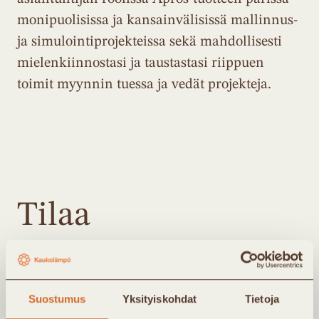
monipuolisissa ja kansainvälisissä mallinnus-
ja simulointiprojekteissa sekä mahdollisesti
mielenkiinnostasi ja taustastasi riippuen
toimit myynnin tuessa ja vedät projekteja.
Tilaa
uutiskirjeemme
Suostumus
Yksityiskohdat
Tietoja
Kaukolämpö Ry:n uutiskirje lähetetään noin 4