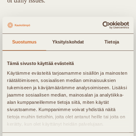
of daily issues.
Suostumus
Yksityiskohdat
Tietoja
Tilaa
Tämä sivusto käyttää evästeitä
uutiskirjeemme
Käytämme evästeitä tarjoamamme sisällön ja mainosten
räätälöimiseen, sosiaalisen median ominaisuuksien
tukemiseen ja kävijämäärämme analysoimiseen. Lisäksi
Kaukolämpö Ry:n uutiskirje lähetetään noin 4
jaamme sosiaalisen median, mainosalan ja analytiikka-
alan kumppaneillemme tietoja siitä, miten käytät
kertaa vuodessa. Kirjeessä saat tietoa
sivustoamme. Kumppanimme voivat yhdistää näitä
yhdistyksen uutisista ja tapahtumista. Jäsenet
tietoja muihin tietoihin, joita olet antanut heille tai joita on
saavat lisäksi noin kerran kuukaudessa
kerätty, kun olet käyttänyt heidän palvelujaan.
jäsenkirjeen, jossa ajankohtaista infoa