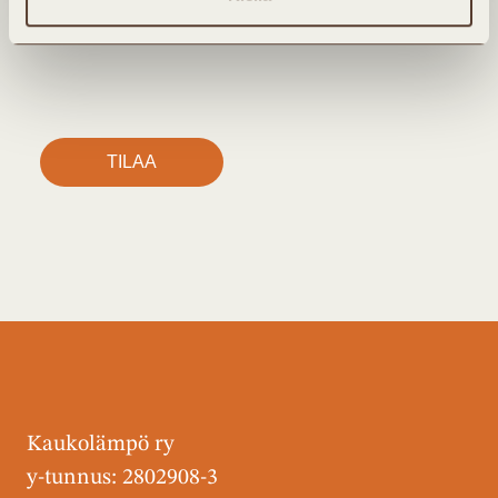
henkilötietojen käsittelystä löytyy
tietosuojaselosteesta.
Kaukolämpö ry
y-tunnus: 2802908-3