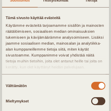
Suostumus
Yksityiskohdat
Tietoja
Kaukolämpö Ry:n uutiskirje lähetetään noin 4
kertaa vuodessa. Kirjeessä saat tietoa
Tämä sivusto käyttää evästeitä
yhdistyksen uutisista ja tapahtumista. Jäsenet
Käytämme evästeitä tarjoamamme sisällön ja mainosten
saavat lisäksi noin kerran kuukaudessa
räätälöimiseen, sosiaalisen median ominaisuuksien
tukemiseen ja kävijämäärämme analysoimiseen. Lisäksi
jäsenkirjeen, jossa ajankohtaista infoa
jaamme sosiaalisen median, mainosalan ja analytiikka-
Kaukolämpö Ry:n toiminnasta.
alan kumppaneillemme tietoja siitä, miten käytät
sivustoamme. Kumppanimme voivat yhdistää näitä
tietoja muihin tietoihin, joita olet antanut heille tai joita on
kerätty, kun olet käyttänyt heidän palvelujaan.
Suostumuksen
Välttämätön
valinta
Mieltymykset