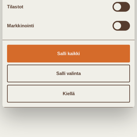
Tilastot
Olen Kaukolämpö ry:n jäsen
En ole Kaukolämpö ry:n jäsen
Markkinointi
Kyllä, haluan tilata Kaukolämpö ry:n
uutis-/jäsenkirjeen sähköpostiini. Täyttämällä lomakkeen
annan yhdistykselle luvan tallentaa antamani tiedot
kirjeen toimittamista varten. Tarkempi kuvaus
Salli kaikki
henkilötietojen käsittelystä löytyy
tietosuojaselosteesta.
Salli valinta
Kiellä