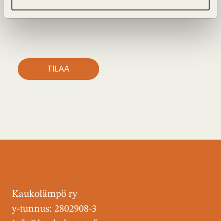
henkilötietojen käsittelystä löytyy
tietosuojaselosteesta.
Kaukolämpö ry
y-tunnus: 2802908-3