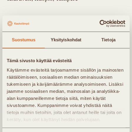
Suostumus
Yksityiskohdat
Tietoja
Tilaa
Tämä sivusto käyttää evästeitä
uutiskirjeemme
Käytämme evästeitä tarjoamamme sisällön ja mainosten
räätälöimiseen, sosiaalisen median ominaisuuksien
tukemiseen ja kävijämäärämme analysoimiseen. Lisäksi
Kaukolämpö Ry:n uutiskirje lähetetään noin 4
jaamme sosiaalisen median, mainosalan ja analytiikka-
kertaa vuodessa. Kirjeessä saat tietoa
alan kumppaneillemme tietoja siitä, miten käytät
sivustoamme. Kumppanimme voivat yhdistää näitä
yhdistyksen uutisista ja tapahtumista. Jäsenet
tietoja muihin tietoihin, joita olet antanut heille tai joita on
saavat lisäksi noin kerran kuukaudessa
kerätty, kun olet käyttänyt heidän palvelujaan.
jäsenkirjeen, jossa ajankohtaista infoa