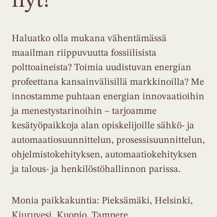
nyt!
Haluatko olla mukana vähentämässä
maailman riippuvuutta fossiilisista
polttoaineista? Toimia uudistuvan energian
profeettana kansainvälisillä markkinoilla? Me
innostamme puhtaan energian innovaatioihin
ja menestystarinoihin – tarjoamme
kesätyöpaikkoja alan opiskelijoille sähkö- ja
automaatiosuunnittelun, prosessisuunnittelun,
ohjelmistokehityksen, automaatiokehityksen
ja talous- ja henkilöstöhallinnon parissa.
Monia paikkakuntia: Pieksämäki, Helsinki,
Kiuruvesi, Kuopio, Tampere