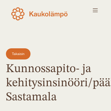
Takaisin
Kunnossapito- ja
kehitysinsinööri/pää
Sastamala