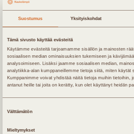
Suostumus
Yksityiskohdat
Tämä sivusto käyttää evästeitä
Käytämme evästeitä tarjoamamme sisällön ja mainosten räät
sosiaalisen median ominaisuuksien tukemiseen ja kävijäm
analysoimiseen. Lisäksi jaamme sosiaalisen median, mainos
analytiikka-alan kumppaneillemme tietoja siitä, miten käytä
Olen Kaukolämpö ry:n jäsen
Kumppanimme voivat yhdistää näitä tietoja muihin tietoihin, jo
En ole Kaukolämpö ry:n jäsen
antanut heille tai joita on kerätty, kun olet käyttänyt heidän p
Kyllä, haluan tilata Kaukolämpö ry:n
uutis-/jäsenkirjeen sähköpostiini. Täyttämällä lomakkeen
Suostumuksen
annan yhdistykselle luvan tallentaa antamani tiedot
Välttämätön
valinta
kirjeen toimittamista varten. Tarkempi kuvaus
henkilötietojen käsittelystä löytyy
tietosuojaselosteesta.
Mieltymykset