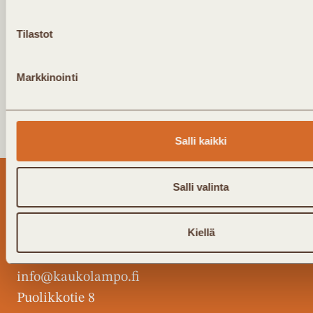
Tilastot
Markkinointi
Salli kaikki
Salli valinta
Kiellä
Kaukolämpö ry
y-tunnus: 2802908-3
info@kaukolampo.fi
Puolikkotie 8