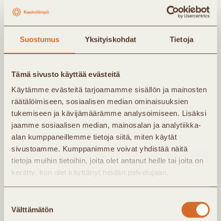
Tilaa
Suostumus
Yksityiskohdat
Tietoja
uutiskirjeemme
Tämä sivusto käyttää evästeitä
Käytämme evästeitä tarjoamamme sisällön ja mainosten
Kaukolämpö Ry:n uutiskirje lähetetään noin 4
räätälöimiseen, sosiaalisen median ominaisuuksien
kertaa vuodessa. Kirjeessä saat tietoa
tukemiseen ja kävijämäärämme analysoimiseen. Lisäksi
yhdistyksen uutisista ja tapahtumista. Jäsenet
jaamme sosiaalisen median, mainosalan ja analytiikka-
alan kumppaneillemme tietoja siitä, miten käytät
saavat lisäksi noin kerran kuukaudessa
sivustoamme. Kumppanimme voivat yhdistää näitä
jäsenkirjeen, jossa ajankohtaista infoa
tietoja muihin tietoihin, joita olet antanut heille tai joita on
Kaukolämpö Ry:n toiminnasta.
kerätty, kun olet käyttänyt heidän palvelujaan.
Suostumuksen
Välttämätön
valinta