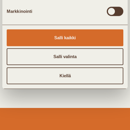
Kyllä, haluan tilata Kaukolämpö ry:n
uutis-/jäsenkirjeen sähköpostiini. Täyttämällä lomakkeen
Markkinointi
annan yhdistykselle luvan tallentaa antamani tiedot
kirjeen toimittamista varten. Tarkempi kuvaus
henkilötietojen käsittelystä löytyy
tietosuojaselosteesta.
Salli kaikki
Salli valinta
Kiellä