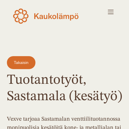
Takaisin
Tuotantotyöt,
Sastamala (kesätyö)
Vexve tarjoaa Sastamalan venttiilituotannossa
monipuolisia kesätöitä kone- ja metallialan tai