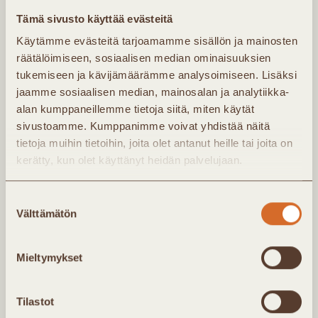
yhdistyksen uutisista ja tapahtumista. Jäsenet
Tämä sivusto käyttää evästeitä
saavat lisäksi noin kerran kuukaudessa
Käytämme evästeitä tarjoamamme sisällön ja mainosten
jäsenkirjeen, jossa ajankohtaista infoa
räätälöimiseen, sosiaalisen median ominaisuuksien
Kaukolämpö Ry:n toiminnasta.
tukemiseen ja kävijämäärämme analysoimiseen. Lisäksi
jaamme sosiaalisen median, mainosalan ja analytiikka-
alan kumppaneillemme tietoja siitä, miten käytät
sivustoamme. Kumppanimme voivat yhdistää näitä
tietoja muihin tietoihin, joita olet antanut heille tai joita on
kerätty, kun olet käyttänyt heidän palvelujaan.
Suostumuksen
Välttämätön
valinta
Mieltymykset
Olen Kaukolämpö ry:n jäsen
En ole Kaukolämpö ry:n jäsen
Tilastot