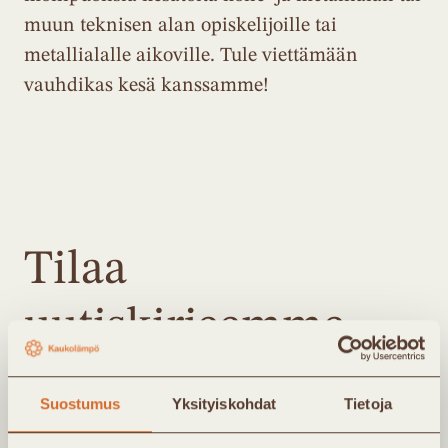
muun teknisen alan opiskelijoille tai
metallialalle aikoville. Tule viettämään
vauhdikas kesä kanssamme!
Tilaa
uutiskirjeemme
Kaukolämpö Ry:n uutiskirje lähetetään noin 4
Suostumus
Yksityiskohdat
Tietoja
kertaa vuodessa. Kirjeessä saat tietoa