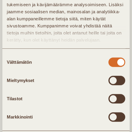
tukemiseen ja kävijämäärämme analysoimiseen. Lisäksi
lämmityspalvelun pitkälle tulevaisuuteen.”
jaamme sosiaalisen median, mainosalan ja analytiikka-
alan kumppaneillemme tietoja siitä, miten käytät
sivustoamme. Kumppanimme voivat yhdistää näitä
Tähtäämme kaikessa toiminnassamme
tietoja muihin tietoihin, joita olet antanut heille tai joita on
kestävämpään huomiseen ja kokeilemme
kerätty, kun olet käyttänyt heidän palvelujaan.
rohkeasti uutta. Hyviä esimerkkejä ovat muun
muassa kaukolämmön paluulämmöllä
Suostumuksen
lämpenevä Haapajärven tori sekä
Välttämätön
valinta
biohybridilaitoksemme, jossa ORC-Laitos
tuottaa kaukolämmöstä myös sähköä laitoksen
Mieltymykset
omiin tarpeisiin – edelläkävijänä Suomessa.
Tilastot
Teemme pitkäjänteisesti työtä oman
toimintamme aiheuttamien
Markkinointi
ympäristövaikutusten pienentämiseksi.