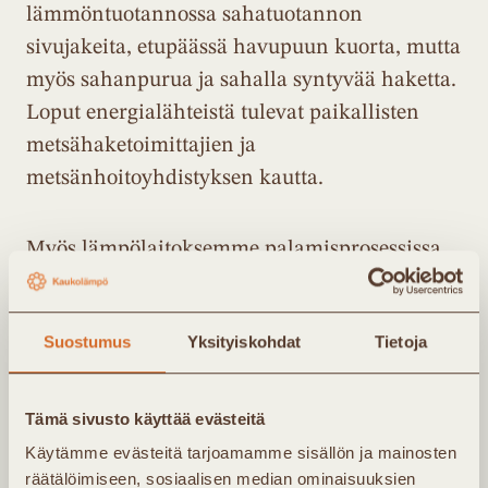
lämmöntuotannossa sahatuotannon
sivujakeita, etupäässä havupuun kuorta, mutta
myös sahanpurua ja sahalla syntyvää haketta.
Loput energialähteistä tulevat paikallisten
metsähaketoimittajien ja
metsänhoitoyhdistyksen kautta.
Myös lämpölaitoksemme palamisprosessissa
syntyvä tuhka hyöty käytetään: ensin se
läjitetään ja sitten siirretään metsään
Suostumus
Yksityiskohdat
Tietoja
lannoitteeksi, jolloin kiertotalous lähtee
jälleen alusta.
Tämä sivusto käyttää evästeitä
”Pystymme tarjoamaan haapajärvisille
Käytämme evästeitä tarjoamamme sisällön ja mainosten
räätälöimiseen, sosiaalisen median ominaisuuksien
poikkeuksellisen edullisen ja luotettavan