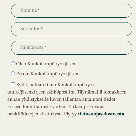
Olen Kaukolämpö ry:n jäsen
En ole Kaukolämpö ry:n jäsen
Kyllä, haluan tilata Kaukolämpö ry:n
uutis-/jäsenkirjeen sähköpostiini. Täyttämällä lomakkeen
annan yhdistykselle luvan tallentaa antamani tiedot
kirjeen toimittamista varten. Tarkempi kuvaus
henkilötietojen käsittelystä löytyy
tietosuojaselosteesta.