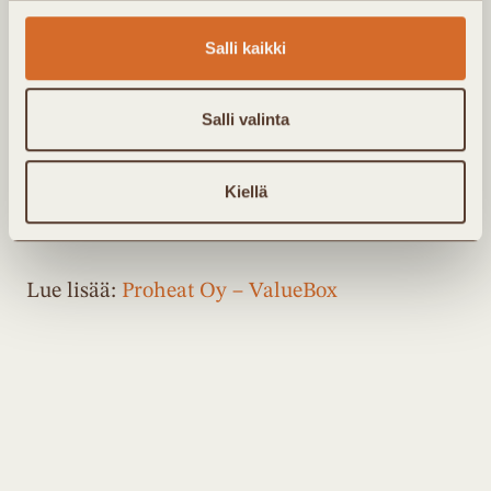
saavuttamiseksi.
Salli kaikki
Etsimme energiayhtiöitä, jotka haluavat olla
Salli valinta
kehittämässä tulevaisuuden vähäpäästöisiä
lämmitysratkaisuja ja toimia
energiateknologian edelläkävijöinä omilla
Kiellä
markkina-alueillaan.
Lue lisää:
Proheat Oy – ValueBox