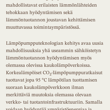
mahdollistavat erilaisten lämmönlähteiden
tehokkaan hyödyntämisen sekä
lämmöntuotannon joustavan kehittämisen
muuttuvassa toimintaympäristössä.
Lämpöpumpputeknologian kehitys avaa uusia
mahdollisuuksia yhä useammin sähköistetyn
lämmöntuotannon hyödyntämisen myös
olemassa olevissa kaukolämpöverkoissa.
Korkealämpöiset CO₂-lämpöpumppuratkaisut
tuottavat jopa 95 °C lämpötilan tuottamisen
suoraan kaukolämpöverkkoon ilman
merkittäviä muutoksia olemassa olevaan
verkko- tai tuotantoinfrastruktuuriin. Samalla
voidaan hyödyntää ympäristöenergiaa ja