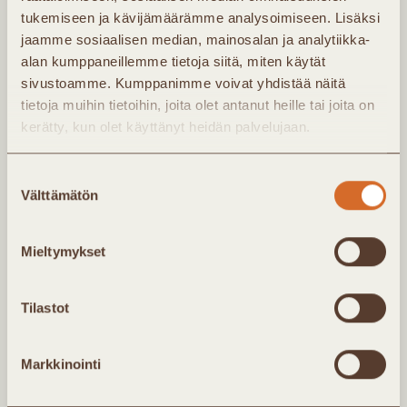
hankepäätöksestä tuotantoon. Investointi
tukemiseen ja kävijämäärämme analysoimiseen. Lisäksi
voidaan toteuttaa myös leasing-mallilla,
jaamme sosiaalisen median, mainosalan ja analytiikka-
jolloin merkittävää pääomaa ei tarvitse sitoa
alan kumppaneillemme tietoja siitä, miten käytät
sivustoamme. Kumppanimme voivat yhdistää näitä
hankkeen alkuvaiheessa.
tietoja muihin tietoihin, joita olet antanut heille tai joita on
Lämpöpumppujärjestelmä voidaan myös
kerätty, kun olet käyttänyt heidän palvelujaan.
siirtää nopeasti toisaalle, jos käyttötarve tai
tuotanto profiili muuttuu tulevaisuudessa.
Suostumuksen
Välttämätön
valinta
Kaukolämpöalan tulevaisuus rakentuu
Mieltymykset
yhteistyölle. Energiajärjestelmän muutos
vaatii uusia kumppanuuksia energiayhtiöiden,
Tilastot
kiinteistöjen omistajien, teollisuuden ja
teknologiatoimittajien välillä. Uskomme, että
Markkinointi
parhaat ratkaisut syntyvät yhdistämällä eri
toimijoiden osaaminen yhteisten tavoitteiden