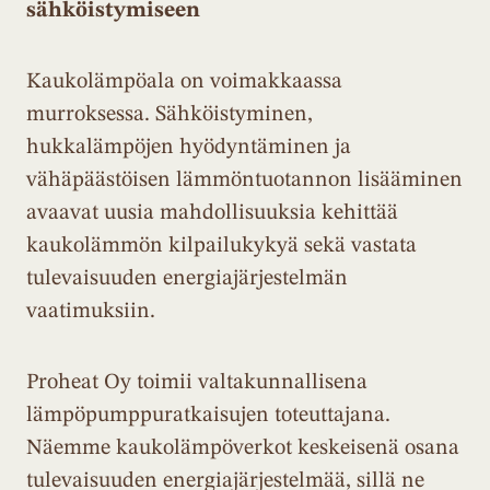
sähköistymiseen
Kaukolämpöala on voimakkaassa
murroksessa. Sähköistyminen,
hukkalämpöjen hyödyntäminen ja
vähäpäästöisen lämmöntuotannon lisääminen
avaavat uusia mahdollisuuksia kehittää
kaukolämmön kilpailukykyä sekä vastata
tulevaisuuden energiajärjestelmän
vaatimuksiin.
Proheat Oy toimii valtakunnallisena
lämpöpumppuratkaisujen toteuttajana.
Näemme kaukolämpöverkot keskeisenä osana
tulevaisuuden energiajärjestelmää, sillä ne