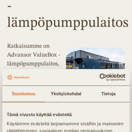
-
lämpöpumppulaitos
Ratkaisumme on
Advansor ValueBox -
lämpöpumppulaitos,
600kW – 5 MW joka
toimitetaan
tehdasvalmiina ja
Suostumus
Yksityiskohdat
Tietoja
täydellä kuormalla testattuna. Ratkaisu
voidaan toimittaa käyttövalmiiksi jopa
Tämä sivusto käyttää evästeitä
viidessä kuukaudessa tilauksesta, mikä
Käytämme evästeitä tarjoamamme sisällön ja mainosten
mahdollistaa nopean etenemisen
räätälöimiseen, sosiaalisen median ominaisuuksien