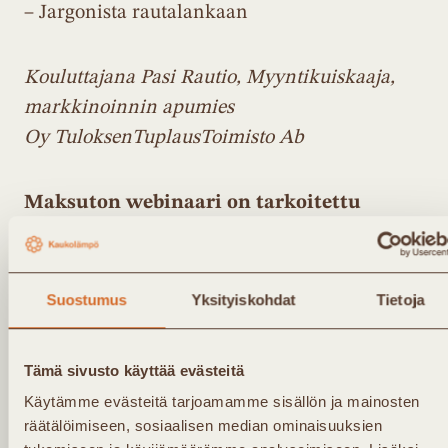
– Jargonista rautalankaan
Kouluttajana Pasi Rautio, Myyntikuiskaaja,
markkinoinnin apumies
Oy TuloksenTuplausToimisto Ab
Maksuton webinaari on tarkoitettu
ainoastaan FinDHC:n jäsenille.
Ilmoittaudu
tästä
verkkokoulutukseen.
Suostumus
Yksityiskohdat
Tietoja
Voit ilmoittautua mukaan, vaikka koulutuksen
Tämä sivusto käyttää evästeitä
ajankohta ei sinulle kävisikään. Lähetämme
Käytämme evästeitä tarjoamamme sisällön ja mainosten
kaikille ilmoittautuneille webinaarista
räätälöimiseen, sosiaalisen median ominaisuuksien