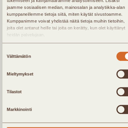
tukemiseen ja kävijämäärämme analysoimiseen. Lisäksi
tallenteen, joka on myöhemmin katsottavissa.
jaamme sosiaalisen median, mainosalan ja analytiikka-alan
kumppaneillemme tietoja siitä, miten käytät sivustoamme.
Kumppanimme voivat yhdistää näitä tietoja muihin tietoihin,
joita olet antanut heille tai joita on kerätty, kun olet käyttänyt
heidän palvelujaan.
Tilaa
Suostumuksen
Välttämätön
valinta
uutiskirjeemme
Mieltymykset
Kaukolämpö Ry:n uutiskirje lähetetään noin 4
Tilastot
kertaa vuodessa. Kirjeessä saat tietoa
yhdistyksen uutisista ja tapahtumista. Jäsenet
Markkinointi
saavat lisäksi noin kerran kuukaudessa
jäsenkirjeen, jossa ajankohtaista infoa