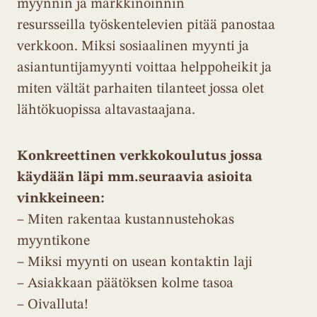
myynnin ja markkinoinnin
resursseilla työskentelevien pitää panostaa
verkkoon. Miksi sosiaalinen myynti ja
asiantuntijamyynti voittaa helppoheikit ja
miten vältät parhaiten tilanteet jossa olet
lähtökuopissa altavastaajana.
Konkreettinen verkkokoulutus jossa
käydään läpi mm.seuraavia asioita
vinkkeineen:
– Miten rakentaa kustannustehokas
myyntikone
– Miksi myynti on usean kontaktin laji
– Asiakkaan päätöksen kolme tasoa
– Oivalluta!