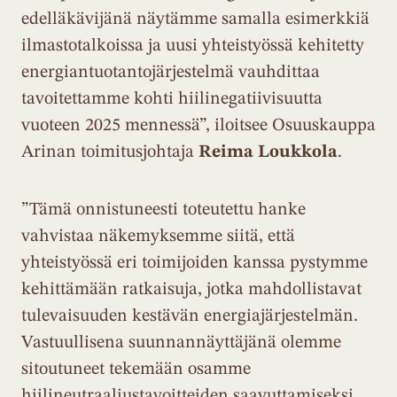
edelläkävijänä näytämme samalla esimerkkiä
ilmastotalkoissa ja uusi yhteistyössä kehitetty
energiantuotantojärjestelmä vauhdittaa
tavoitettamme kohti hiilinegatiivisuutta
vuoteen 2025 mennessä”, iloitsee Osuuskauppa
Arinan toimitusjohtaja
Reima Loukkola
.
”Tämä onnistuneesti toteutettu hanke
vahvistaa näkemyksemme siitä, että
yhteistyössä eri toimijoiden kanssa pystymme
kehittämään ratkaisuja, jotka mahdollistavat
tulevaisuuden kestävän energiajärjestelmän.
Vastuullisena suunnannäyttäjänä olemme
sitoutuneet tekemään osamme
hiilineutraaliustavoitteiden saavuttamiseksi