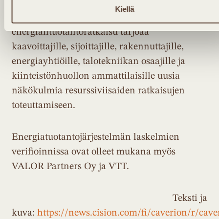
energiavirrat voidaan ohjata
Kiellä
tarkoituksenmukaisesti. Uudenlainen
energiantuotantoratkaisu tarjoaa
kaavoittajille, sijoittajille, rakennuttajille,
energiayhtiöille, talotekniikan osaajille ja
kiinteistönhuollon ammattilaisille uusia
näkökulmia resurssiviisaiden ratkaisujen
toteuttamiseen.
Energiatuotantojärjestelmän laskelmien
verifioinnissa ovat olleet mukana myös
VALOR Partners Oy ja VTT.
Teksti ja
kuva:
https://news.cision.com/fi/caverion/r/cave