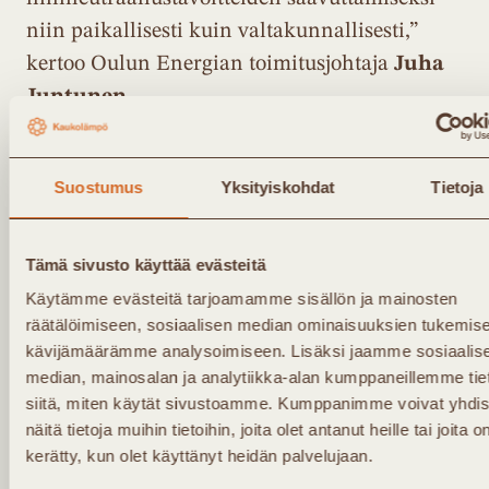
niin paikallisesti kuin valtakunnallisesti,”
kertoo Oulun Energian toimitusjohtaja
Juha
Juntunen
.
” Energiantuotanto on murroksessa ja se
Suostumus
Yksityiskohdat
Tietoja
edellyttää uudenlaisia ratkaisuja ja
uudenlaista yhteistyötä. Caverion pystyy
Tämä sivusto käyttää evästeitä
tarjoamaan teknologisia ratkaisuja, jotka
vastaavat tähän tarpeeseen ja tuottavat hyötyä
Käytämme evästeitä tarjoamamme sisällön ja mainosten
räätälöimiseen, sosiaalisen median ominaisuuksien tukemise
asiakkaillemme”, sanoo Caverion Suomen
kävijämäärämme analysoimiseen. Lisäksi jaamme sosiaalis
divisioonajohtaja
Ville Tamminen
.
median, mainosalan ja analytiikka-alan kumppaneillemme tie
siitä, miten käytät sivustoamme. Kumppanimme voivat yhdis
näitä tietoja muihin tietoihin, joita olet antanut heille tai joita o
Paikallisesti tuotetulla puhtaalla energialla iso
merkitys myös huoltovarmuuteen
kerätty, kun olet käyttänyt heidän palvelujaan.
Innovaatiolla on iso yhteiskunnallinen