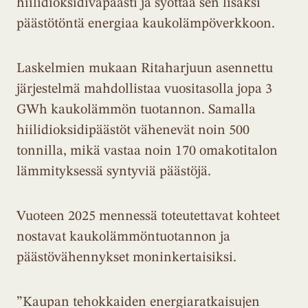
hiilidioksidivapaasti ja syöttää sen lisäksi
päästötöntä energiaa kaukolämpöverkkoon.
Laskelmien mukaan Ritaharjuun asennettu
järjestelmä mahdollistaa vuositasolla jopa 3
GWh kaukolämmön tuotannon. Samalla
hiilidioksidipäästöt vähenevät noin 500
tonnilla, mikä vastaa noin 170 omakotitalon
lämmityksessä syntyviä päästöjä.
Vuoteen 2025 mennessä toteutettavat kohteet
nostavat kaukolämmöntuotannon ja
päästövähennykset moninkertaisiksi.
”Kaupan tehokkaiden energiaratkaisujen