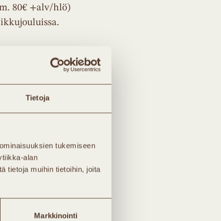
rm. 80€ +alv/hlö)
pikkujouluissa.
päiväosallistumisesta
ta 250€ +alv 24.11.2017
Tietoja
ltää tasosta riippuen
rganisaatiot saavat -10%
 ominaisuuksien tukemiseen
tiikka-alan
ietoja muihin tietoihin, joita
Markkinointi