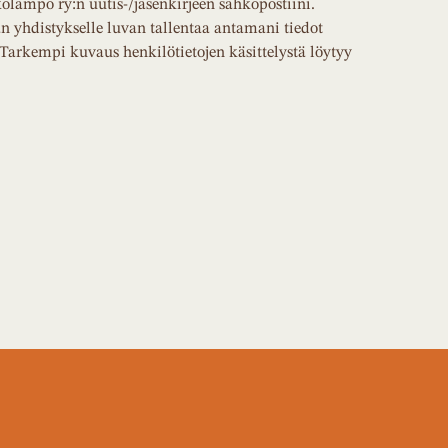
kolämpö ry:n uutis-/jäsenkirjeen sähköpostiini.
 yhdistykselle luvan tallentaa antamani tiedot
 Tarkempi kuvaus henkilötietojen käsittelystä löytyy