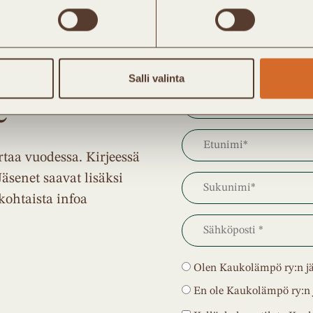
Salli valinta
e
taa vuodessa. Kirjeessä
Jäsenet saavat lisäksi
kohtaista infoa
Olen Kaukolämpö ry:n j
En ole Kaukolämpö ry:n 