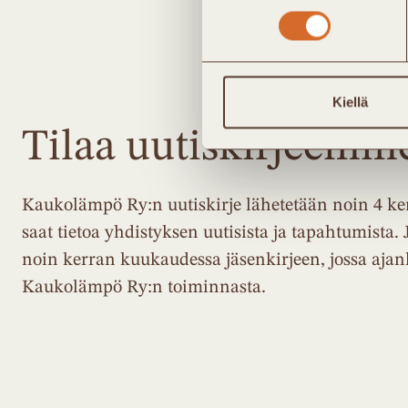
Kiellä
Tilaa uutiskirjeemm
Kaukolämpö Ry:n uutiskirje lähetetään noin 4 ker
saat tietoa yhdistyksen uutisista ja tapahtumista. 
noin kerran kuukaudessa jäsenkirjeen, jossa ajan
Kaukolämpö Ry:n toiminnasta.