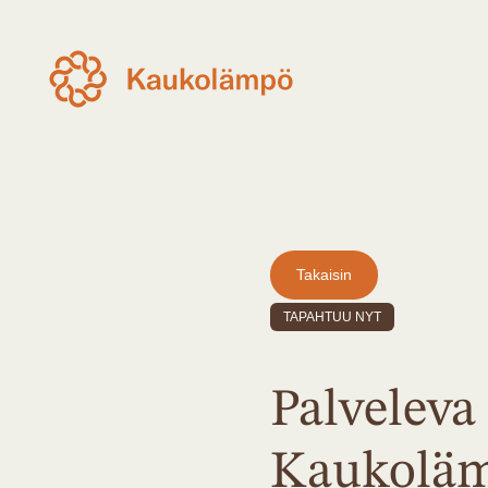
Takaisin
TAPAHTUU NYT
Palvelev
Kaukoläm