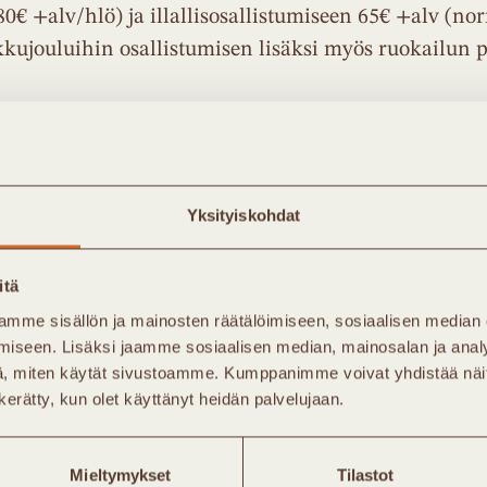
0€ +alv/hlö) ja illallisosallistumiseen 65€ +alv (no
 pikkujouluihin osallistumisen lisäksi myös ruokailun 
muu kuin kaukolämpöyhtiön henkilöstö) jäsenhinta 
24.-25.11.2017 (norm. 300€/hlö) ja iltaosallistumises
Yksityiskohdat
uminen kuuluu kumppanipakettiin (kumppanuus sisä
itä
ikkoja omalle henkilöstölle/kutsuvieraille). Jäseno
pea-, pronssikumppanuuksien hinnoista.
mme sisällön ja mainosten räätälöimiseen, sosiaalisen median
iseen. Lisäksi jaamme sosiaalisen median, mainosalan ja analy
, miten käytät sivustoamme. Kumppanimme voivat yhdistää näitä t
isesta ja hinnoista
n kerätty, kun olet käyttänyt heidän palvelujaan.
 hyödynnä jäsenalennukset!
Mieltymykset
Tilastot