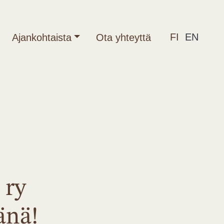
FI
EN
Ajankohtaista
Ota yhteyttä
 ry
änä!