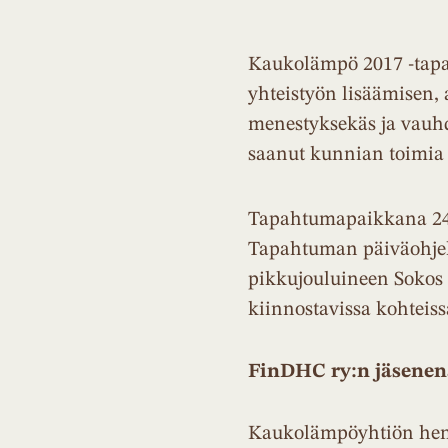
Kaukolämpö 2017 -tap
yhteistyön lisäämisen, 
menestyksekäs ja vauh
saanut kunnian toimia
Tapahtumapaikkana 24.-
Tapahtuman päiväohjelm
pikkujouluineen Sokos 
kiinnostavissa kohteiss
FinDHC ry:n jäsenen
Kaukolämpöyhtiön henki