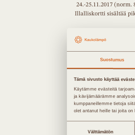
24.-25.11.2017 (norm. 8
Illalliskortti sisältää
Sidosryhmäedustajan (
on 250€ +alv (per hlö) 
(norm. 300€ +alv/hlö).
Suostumus
Kumppaneiden osallist
Tämä sivusto käyttää eväste
x-määrän osallistumispa
alennuksen kulta-, ho
Käytämme evästeitä tarjoama
ja kävijämäärämme analysoim
kumppaneillemme tietoja siitä
Lisätiedot ilmoittautum
olet antanut heille tai joita o
Suostumuksen
Ilmoittaudu mukaan ja
Välttämätön
valinta