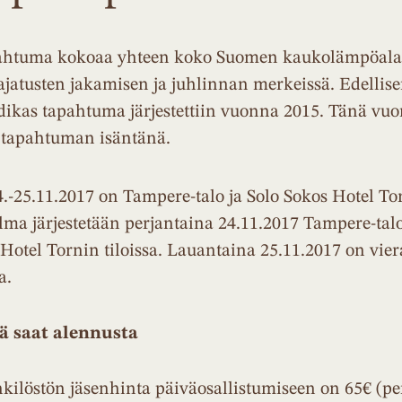
ahtuma kokoaa yhteen koko Suomen kaukolämpöala
ajatusten jakamisen ja juhlinnan merkeissä. Edellis
dikas tapahtuma järjestettiin vuonna 2015. Tänä v
 tapahtuman isäntänä.
25.11.2017 on Tampere-talo ja Solo Sokos Hotel To
a järjestetään perjantaina 24.11.2017 Tampere-taloll
Hotel Tornin tiloissa. Lauantaina 25.11.2017 on vier
a.
ä saat alennusta
löstön jäsenhinta päiväosallistumiseen on 65€ (pe