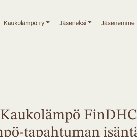
Kaukolämpö ry
Jäseneksi
Jäsenemme
a Kaukolämpö FinDHC
pö-tapahtuman isänt