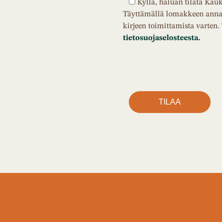
Kyllä, haluan tilata Kau
Täyttämällä lomakkeen annan
kirjeen toimittamista varten.
tietosuojaselosteesta.