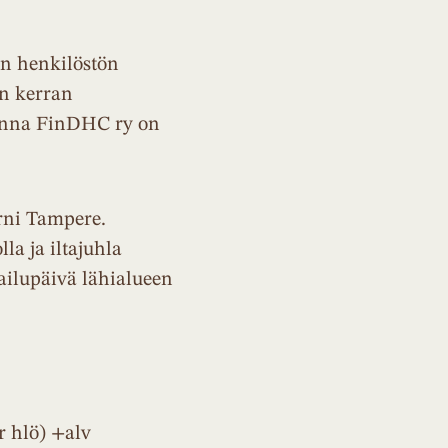
n henkilöstön
en kerran
uonna FinDHC ry on
rni Tampere.
a ja iltajuhla
ailupäivä lähialueen
r hlö) +alv