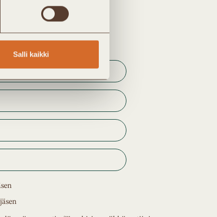
Salli kaikki
äsen
jäsen