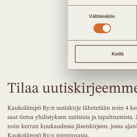
Suostumuksen
Savon Voima Oyj
Välttämätön
valinta
Valkeakosken Energia
Kiellä
Tilaa uutiskirjeemm
Kaukolämpö Ry:n uutiskirje lähetetään noin 4 ker
saat tietoa yhdistyksen uutisista ja tapahtumista. 
noin kerran kuukaudessa jäsenkirjeen, jossa ajan
Kaukolämpö Ry:n toiminnasta.