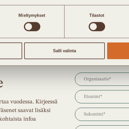
Mieltymykset
Tilastot
 Oy
Salli valinta
e
taa vuodessa. Kirjeessä
Jäsenet saavat lisäksi
kohtaista infoa