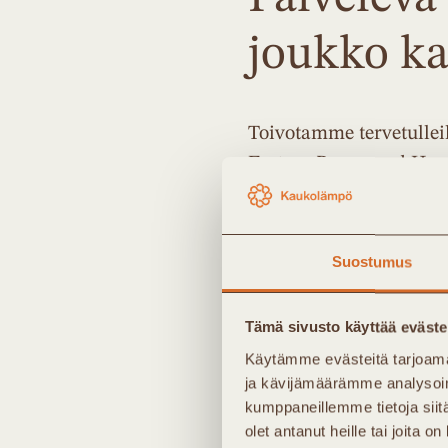
joukko ka
Toivotamme tervetulleik
Fortum Power and Hea
Kemin Energia ja Vesi
Suostumus
Laihian Nuuka Lämpö
Tämä sivusto käyttää eväste
Loiste Lämpö Oy
Käytämme evästeitä tarjoama
ja kävijämäärämme analysoim
kumppaneillemme tietoja siitä
Pori Energia Oy
olet antanut heille tai joita o