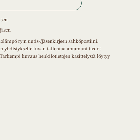
äsen
jäsen
kolämpö ry:n uutis-/jäsenkirjeen sähköpostiini.
 yhdistykselle luvan tallentaa antamani tiedot
 Tarkempi kuvaus henkilötietojen käsittelystä löytyy