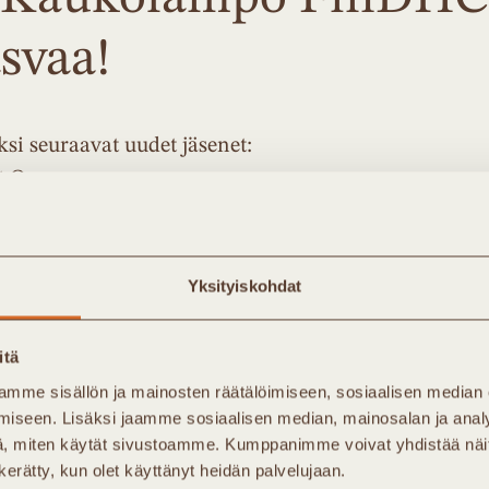
svaa!
si seuraavat uudet jäsenet:
t Oy
 Oy
Yksityiskohdat
 Oy
itä
mme sisällön ja mainosten räätälöimiseen, sosiaalisen median
iseen. Lisäksi jaamme sosiaalisen median, mainosalan ja analy
, miten käytät sivustoamme. Kumppanimme voivat yhdistää näitä t
n kerätty, kun olet käyttänyt heidän palvelujaan.