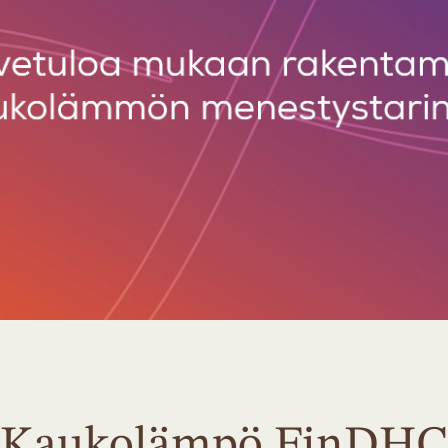
a Kaukolämpö FinDHC 