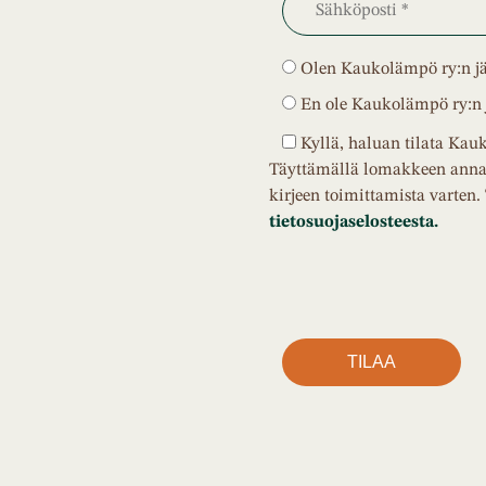
Olen Kaukolämpö ry:n j
En ole Kaukolämpö ry:n 
Kyllä, haluan tilata Kau
Täyttämällä lomakkeen annan
kirjeen toimittamista varten.
tietosuojaselosteesta.