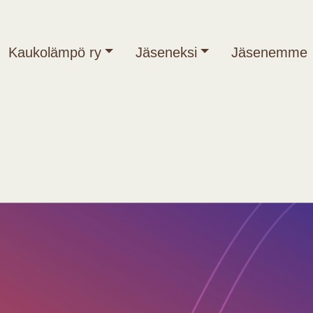
Kaukolämpö ry
Jäseneksi
Jäsenemme