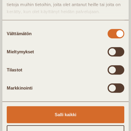
energiakriiseistä ja energiatalouden
tietoja muihin tietoihin, joita olet antanut heille tai joita on
murroksista?
kerätty, kun olet käyttänyt heidän palvelujaan.
Suostumuksen
Välttämätön
valinta
Mieltymykset
Tilastot
Markkinointi
Salli kaikki
26/09/2022