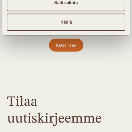
Villasukkia ja parempia yöunia
Salli valinta
Kiellä
Katso lisää
Tilaa
uutiskirjeemme