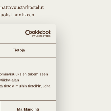
nnattavuustarkastelut
 vuoksi hankkeen
iden uhkarohkeutta.
Tietoja
detty mukaan” Kurki-
 tehnyt uuden
 ominaisuuksien tukemiseen
tiikka-alan
aina perustu
ietoja muihin tietoihin, joita
ön hinnankehitystä
n kaukolämmön
mpö on paikallinen
Markkinointi