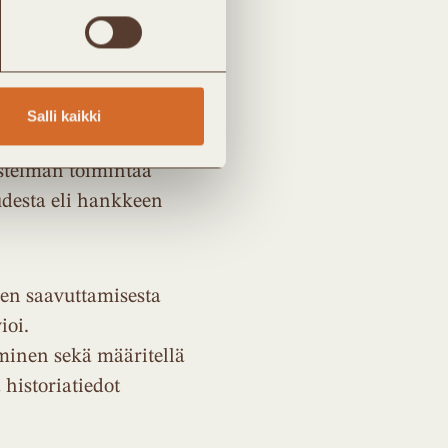
.
Salli kaikki
n seuranta.
jestelmän toimintaa
udesta eli hankkeen
den saavuttamisesta
ioi.
minen sekä määritellä
 historiatiedot