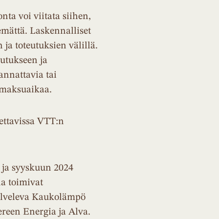
a voi viitata siihen,
kemättä. Laskennalliset
a toteutuksien välillä.
eutukseen ja
annattavia tai
nmaksuaikaa.
ettavissa VTT:n
3 ja syyskuun 2024
na toimivat
 Palveleva Kaukolämpö
reen Energia ja Alva.