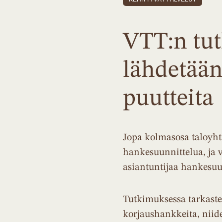
VTT:n tu
lähdetään
puutteita
Jopa kolmasosa taloyh
hankesuunnittelua, ja va
asiantuntijaa hankesuu
Tutkimuksessa tarkastel
korjaushankkeita, niide