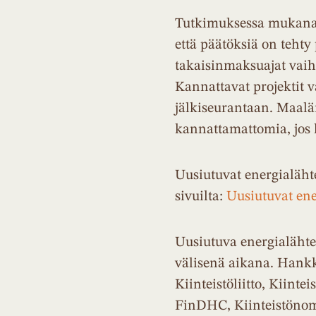
Tutkimuksessa mukana o
että päätöksiä on tehty 
takaisinmaksuajat vaih
Kannattavat projektit v
jälkiseurantaan. Maalä
kannattamattomia, jos
Uusiutuvat energialäht
sivuilta:
Uusiutuvat ene
Uusiutuva energialähte
välisenä aikana. Hankk
Kiinteistöliitto, Kiint
FinDHC, Kiinteistönomi