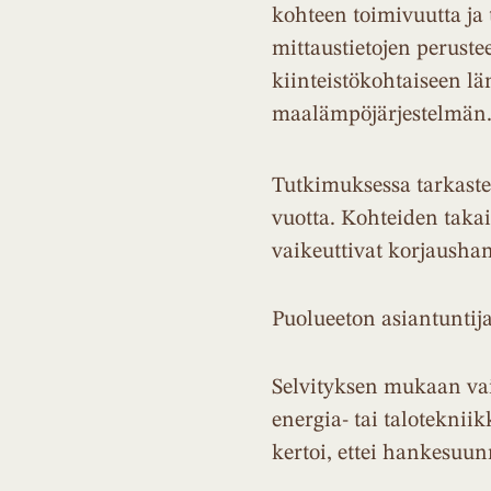
kohteen toimivuutta ja 
mittaustietojen perust
kiinteistökohtaiseen lä
maalämpöjärjestelmän
Tutkimuksessa tarkastel
vuotta. Kohteiden takai
vaikeuttivat korjausha
Puolueeton asiantuntij
Selvityksen mukaan vain
energia- tai taloteknii
kertoi, ettei hankesuunn