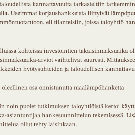
taloudellista kannattavuutta tarkasteltiin tarkemmin 
eella. Useimmat korjaushankkeista liittyivät lämpö
mmöntuotantoon, eli tilanteisiin, joissa taloyhtiö ha
.
luissa kohteissa investointien takaisinmaksuaika oli 
sinmaksuaika-arviot vaihtelivat suuresti. Mittaukseen
nkkeiden hyötysuhteiden ja taloudellisen kannattavu
a oleellinen osa onnistunutta maalämpöhanketta
 noin puolet tutkimuksen taloyhtiöistä kertoi käyttä
kka-asiantuntijaa hankesuunnittelun tekemisessä. Lis
ittelua ollut tehty laisinkaan.