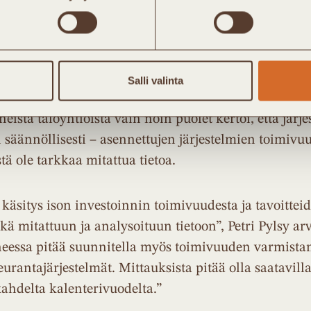
ulisi tarkistaa aina alueen omalta kaukolämpöyhtiöltä
oimintaa seurattava aktiivisesti
Salli valinta
umppuhanketta on järjestelmän toiminnan aktiivine
eista taloyhtiöistä vain noin puolet kertoi, että jär
 säännöllisesti – asennettujen järjestelmien toimivu
tä ole tarkkaa mitattua tietoa.
 käsitys ison investoinnin toimivuudesta ja tavoittei
kä mitattuun ja analysoituun tietoon”, Petri Pylsy arv
eessa pitää suunnitella myös toimivuuden varmista
seurantajärjestelmät. Mittauksista pitää olla saatavilla
ahdelta kalenterivuodelta.”