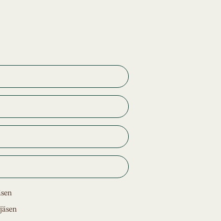
äsen
jäsen