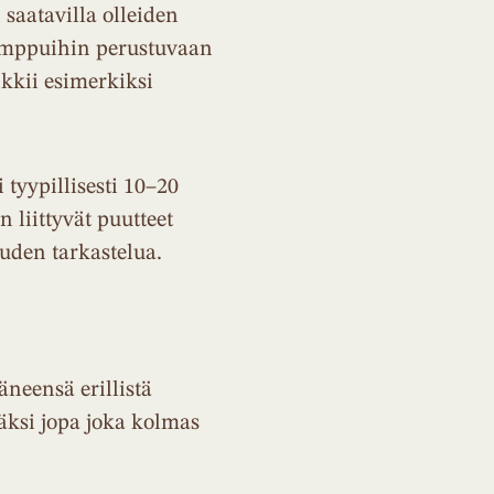
saatavilla olleiden
pumppuihin perustuvaan
nkkii esimerkiksi
tyypillisesti 10–20
 liittyvät puutteet
uden tarkastelua.
neensä erillistä
äksi jopa joka kolmas