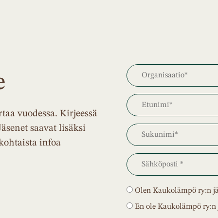
e
taa vuodessa. Kirjeessä
Jäsenet saavat lisäksi
kohtaista infoa
Olen Kaukolämpö ry:n j
En ole Kaukolämpö ry:n 