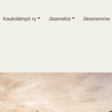
Kaukolämpö ry
Jäseneksi
Jäsenemme