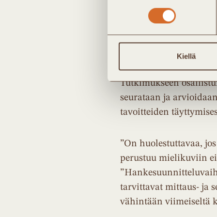
tuote, vertailuhinnat t
Hankitun järjestelmän t
Kiellä
Oleellinen osa lämpöp
Tutkimukseen osallistun
seurataan ja arvioidaan
tavoitteiden täyttymises
”On huolestuttavaa, jos
perustuu mielikuviin ei
”Hankesuunnitteluvaih
tarvittavat mittaus- ja 
vähintään viimeiseltä k