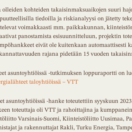
lleiden kohteiden takaisinmaksuaikojen suuri hajont
puutteellisilla tiedoilla ja riskianalyysi on jätetty te
televat voimakkaasti mm. paikkakunnan, kiinteistön j
aativat panostamista esisuunnitteluun, projektin tot
mpöhankkeet eivät ole kuitenkaan automaattisesti k
 kannattavuuden rajana pidetään 15 vuoden takaisi
eet asuntoyhtiöissä -tutkimuksen loppuraportti on lu
rgialähteet taloyhtiöissä – VTT
et asuntoyhtiöissä -hanke toteutettiin syyskuun 202
een toteuttaja oli VTT ja rahoittajina ja kumppanei
eistöliitto Varsinais-Suomi, Kiinteistöliitto Uusimaa,
stajat ja rakennuttajat Rakli, Turku Energia, Tampe