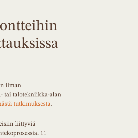
ontteihin
ttauksissa
an ilman
- tai talotekniikka-alan
ästä tutkimuksesta
.
siin liittyviä
ntekoprosessia. 11