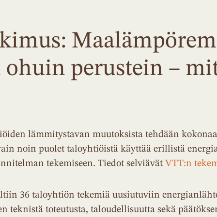
tkimus: Maalämpörem
 ohuin perustein – mi
tiöiden lämmitystavan muutoksista tehdään kokona
in noin puolet taloyhtiöistä käyttää erillistä energia
nnitelman tekemiseen. Tiedot selviävät
VTT:n tekem
tiin 36 taloyhtiön tekemiä uusiutuviin energianlähtei
n teknistä toteutusta, taloudellisuutta sekä päätökse