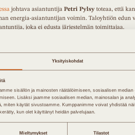
essa
johtava asiantuntija
Petri Pylsy
toteaa, että ka
oman energia-asiantuntijan voimin. Taloyhtiön edun
iantuntija, joka ei edusta järjestelmän toimittajaa.
njohtaja
Katja Kurki-Suonio
kummeksuu taloyhtiö
Yksityiskohdat
en heppoisilla tiedoilla isoihin hankkeisiin oli läh
olmasosassa hankkeista kannattavuustarkastelut oli
itä
tys.”
mme sisällön ja mainosten räätälöimiseen, sosiaalisen median
iseen. Lisäksi jaamme sosiaalisen median, mainosalan ja analy
tetaan, että taloyhtiöiden tilaamat selvitykset eivät 
, miten käytät sivustoamme. Kumppanimme voivat yhdistää näitä t
n kerätty, kun olet käyttänyt heidän palvelujaan.
in. Laskelmissa esimerkiksi ennustetaan kaukolämm
omattavasti yläkanttiin. Myös toisen energiayhtiö
 käyttää kannattavuuden perusteena. Koska kaukolä
Mieltymykset
Tilastot